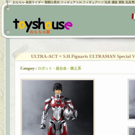
おもちゃ 仮面ライダー 聖闘士星矢 フィギュア S.H.フィギュアーツ 玩具 通販 買取 玩具
ULTRA-ACT × S.H.Figuarts ULTRAMAN Special V
Category :
ロボット・超合金・燃え系