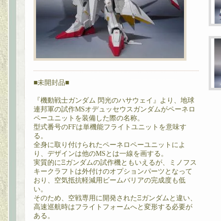
■未開封品■
『機動戦士ガンダム 閃光のハサウェイ』より、地球
連邦軍の試作MSオデュッセウスガンダムがペーネロ
ペーユニットを装備した際の名称。
型式番号のFFは単機能フライトユニットを意味す
る。
全身に取り付けられたペーネロペーユニットによ
り、デザインは他のMSとは一線を画する。
実質的にΞガンダムの試作機ともいえるが、ミノフス
キークラフトは外付けのオプションパーツとなって
おり、空気抵抗軽減用ビームバリアの完成度も低
い。
そのため、空戦専用に開発されたΞガンダムと違い、
高速巡航時はフライトフォームへと変形する必要が
ある。