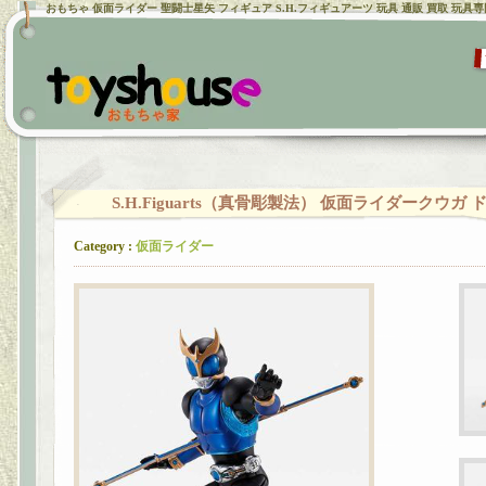
おもちゃ 仮面ライダー 聖闘士星矢 フィギュア S.H.フィギュアーツ 玩具 通販 買取 玩具
S.H.Figuarts（真骨彫製法） 仮面ライダークウガ
Category :
仮面ライダー