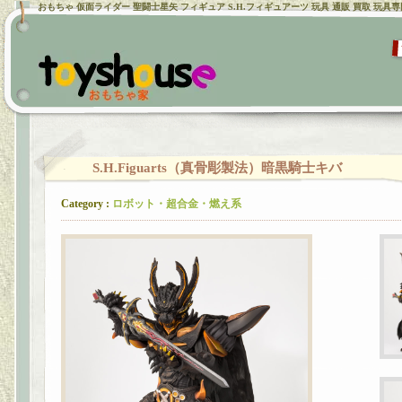
おもちゃ 仮面ライダー 聖闘士星矢 フィギュア S.H.フィギュアーツ 玩具 通販 買取 玩具
S.H.Figuarts（真骨彫製法）暗黒騎士キバ
Category :
ロボット・超合金・燃え系