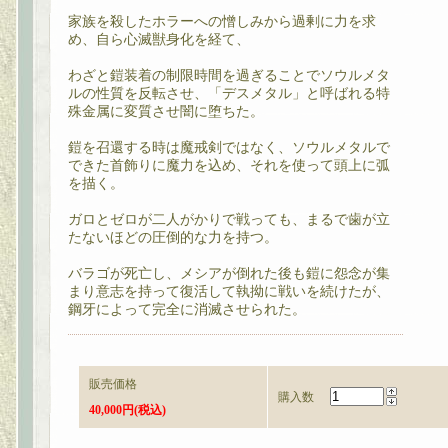
家族を殺したホラーへの憎しみから過剰に力を求
め、自ら心滅獣身化を経て、
わざと鎧装着の制限時間を過ぎることでソウルメタ
ルの性質を反転させ、「デスメタル」と呼ばれる特
殊金属に変質させ闇に堕ちた。
鎧を召還する時は魔戒剣ではなく、ソウルメタルで
できた首飾りに魔力を込め、それを使って頭上に弧
を描く。
ガロとゼロが二人がかりで戦っても、まるで歯が立
たないほどの圧倒的な力を持つ。
バラゴが死亡し、メシアが倒れた後も鎧に怨念が集
まり意志を持って復活して執拗に戦いを続けたが、
鋼牙によって完全に消滅させられた。
販売価格
購入数
40,000円(税込)