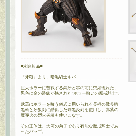
■未開封品■
『牙狼
』より、暗黒騎士キバ
巨大ホラーに苦戦する鋼牙と零の前に突如現れた、
黒色に金の装飾が施された“ホラー喰いの魔戒騎士”。
武器はホラーを喰う儀式に用いられる長柄の戦斧暗
黒斬と牙狼剣に酷似した剣黒炎剣を使用し、赤紫の
魔導火の烈火炎装も使いこなす。
その正体は、大河の弟子であり有能な魔戒騎士であ
ったバラゴ。