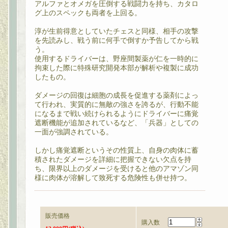
アルファとオメガを圧倒する戦闘力を持ち、カタロ
グ上のスペックも両者を上回る。
淳が生前得意としていたチェスと同様、相手の攻撃
を先読みし、戦う前に何手で倒すか予告してから戦
う。
使用するドライバーは、野座間製薬が仁を一時的に
拘束した際に特殊研究開発本部が解析や複製に成功
したもの。
ダメージの回復は細胞の成長を促進する薬剤によっ
て行われ、実質的に無敵の強さを誇るが、行動不能
になるまで戦い続けられるようにドライバーに痛覚
遮断機能が追加されているなど、「兵器」としての
一面が強調されている。
しかし痛覚遮断というその性質上、自身の肉体に蓄
積されたダメージを詳細に把握できない欠点を持
ち、限界以上のダメージを受けると他のアマゾン同
様に肉体が溶解して致死する危険性も併せ持つ。
販売価格
購入数