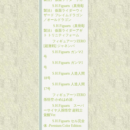
S.H.Figuarts（真骨彫
製法） 仮面ライダーウィ
ザード フレイムドラゴン
／オールドラゴン
S.H.Figuarts（真骨彫
製法） 仮面ライダーアギ
ト トリニティフォーム
フィギュアーツZERO
[超激戦] ジャネンバ
S.H.Figuarts ガンマ2
号
S.H.Figuarts ガンマ1
号
S.H.Figuarts 人造人間
18号
S.H.Figuarts 人造人間
17号
フィギュアーツZERO
孫悟空-かめはめ波-
S.H.Figuarts スーパ
ーサイヤ人孫悟空 超戦士
覚醒Ver.
S.H.Figuarts セル完全
体 -Premium Color Edition-