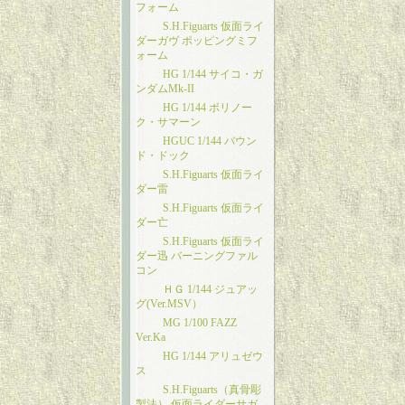
フォーム
S.H.Figuarts 仮面ライ
ダーガヴ ポッピングミフ
ォーム
HG 1/144 サイコ・ガ
ンダムMk-II
HG 1/144 ボリノー
ク・サマーン
HGUC 1/144 バウン
ド・ドック
S.H.Figuarts 仮面ライ
ダー雷
S.H.Figuarts 仮面ライ
ダー亡
S.H.Figuarts 仮面ライ
ダー迅 バーニングファル
コン
ＨＧ 1/144 ジュアッ
グ(Ver.MSV）
MG 1/100 FAZZ
Ver.Ka
HG 1/144 アリュゼウ
ス
S.H.Figuarts（真骨彫
製法） 仮面ライダーサガ