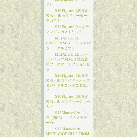
ジン
S.H.Figuarts（真骨彫
製法） 仮面ライダーダー
クカブト
S.H.Figuarts ウルトラ
マンギンガストリウム
METAL BUILD
DRAGON SCALE ランスロ
ット・アルビオン
METAL BUILD レー
バテイン専用XL-3 緊急展
開ブースターオプションセ
ット
S.H.Figuarts（真骨彫
製法）仮面ライダーオーズ
タジャドルコンボエタニテ
ィ
S.H.Figuarts（真骨彫
製法）仮面ライダージョー
カー
S.H.MonsterArts ゴジ
ラ（2023） マイナスカラ
ーVer.
S.H.MonsterArts
MECHAGODZILLA FROM