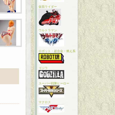
仮面ライダー
ウルトラマン
ロボット・超合金・燃え系
ゴジラ
スーパー戦隊ヒーロー
マクロス