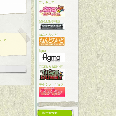
プリキュア
聖闘士聖衣神話
ねんどろいど
ついて
figma
TIGER & BUNNY
美少女フィギュア
Recommend