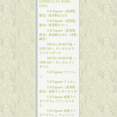
GODZILLA VS. KONG
(2021)
S.H.Figuarts（真骨彫
製法）銀牙騎士ゼロ
S.H.Figuarts（真骨彫
製法）暗黒騎士キバ
S.H.Figuarts（真骨彫
製法）黄金騎士ガロ（冴島
鋼牙）
METAL ROBOT魂 ＜
SIDE MS＞ ガンダムキマ
リスヴィダール
METAL ROBOT魂 ＜
SIDE MS＞ ガンダムヴィ
ダール
S.H.Figuarts フリーレ
ン
S.H.Figuarts フェルン
S.H.Figuarts（真骨彫
製法）仮面ライダーサイガ
S.H.Figuarts 仮面ライ
ダーヴラム プリンカスタ
ム
S.H.Figuarts 仮面ライ
ダーヴァレン チョコドン