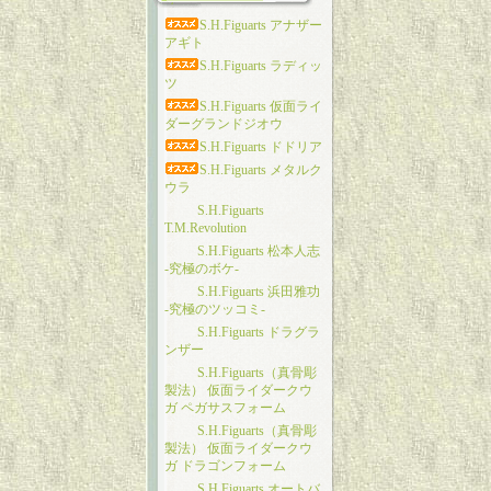
S.H.Figuarts アナザー
アギト
S.H.Figuarts ラディッ
ツ
S.H.Figuarts 仮面ライ
ダーグランドジオウ
S.H.Figuarts ドドリア
S.H.Figuarts メタルク
ウラ
S.H.Figuarts
T.M.Revolution
S.H.Figuarts 松本人志
-究極のボケ-
S.H.Figuarts 浜田雅功
-究極のツッコミ-
S.H.Figuarts ドラグラ
ンザー
S.H.Figuarts（真骨彫
製法） 仮面ライダークウ
ガ ペガサスフォーム
S.H.Figuarts（真骨彫
製法） 仮面ライダークウ
ガ ドラゴンフォーム
S.H.Figuarts オートバ