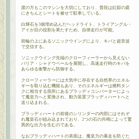
渡の方もこのマシンを大切にしており、普段は紅邸の庭
にきちんとシートを被せて駐車している。
白輝石を3個埋め込んだヘッドライト、トライアングル・
アイが目の役割を果たすため、自律走行が可能。
前輪の上にあるソニックウイングにより、キバと超音波
で交信する。
ソニックウイング先端のクローフィーラーから見えない
バリア・シャドウベールを展開し、高速走行時のキバを
あらゆる衝撃から防御する。
クローフィーラーには大気中に存在する自然界のエネル
ギーを取り込む機能もあり、そのエネルギーは燃料タン
クに相当する箇所にあるブラッディコンバーターによっ
て魔皇力へと変換され、動力装置ブラッディハートへと
送り込まれる。
ブラッディハートの前後のシリンダーの内部にはそれぞ
れ魔皇石が組み込まれており、2つの石の共鳴によって驚
異的な出力を生むのである。
なおブラッディハートの表面は、魔皇力の暴走を防ぐた