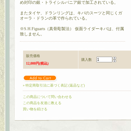
め封印の銀・トライシルバニア銀で加工されている。
またタイヤ、ドランリングは、キバのスーツと同じくガ
オーラ・ドランの革で作られている。
※S.H.Figuarts（真骨彫製法） 仮面ライダーキバは、付属
致しません。
販売価格
購入数
12,000円(税込)
» 特定商取引法に基づく表記 (返品など)
この商品について問い合わせる
この商品を友達に教える
買い物を続ける