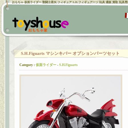
おもちゃ 仮面ライダー 聖闘士星矢 フィギュア S.H.フィギュアーツ 玩具 通販 買取 玩具
S.H.Figuarts マシンキバー オプションパーツセット
Category :
仮面ライダー
-
S.H.Figuarts