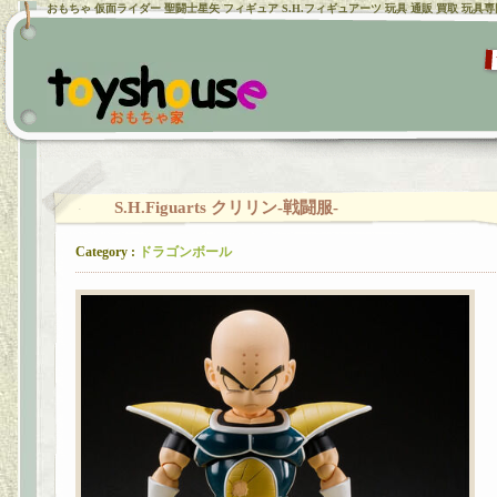
おもちゃ 仮面ライダー 聖闘士星矢 フィギュア S.H.フィギュアーツ 玩具 通販 買取 玩具
S.H.Figuarts クリリン-戦闘服-
Category :
ドラゴンボール