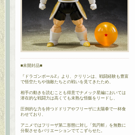
■未開封品■
『ドラゴンボールZ』より、クリリンは、戦闘経験も豊富
で悟空たちや強敵たちとの戦いを見てきたため、
相手の動きを読むことも得意でナメック星編においては
潜在的な戦闘力は高くても未熟な悟飯をリードし、
圧倒的な力を持つドドリアやフリーザに太陽拳で一杯食
わせており、
アニメではフリーザ第二形態に対し「気円斬」を無数に
分裂させるバリエーションでてこずらせた。