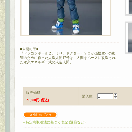
■未開封品■
『ドラゴンボールＺ』より、ドクター・ゲロが孫悟空への復
讐のために作った人造人間17号は、人間をベースに改造され
た永久エネルギー式の人造人間。
販売価格
購入数
21,600円(税込)
» 特定商取引法に基づく表記 (返品など)