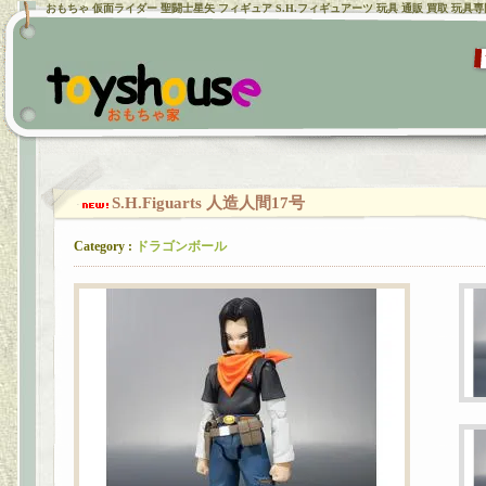
おもちゃ 仮面ライダー 聖闘士星矢 フィギュア S.H.フィギュアーツ 玩具 通販 買取 玩具
S.H.Figuarts 人造人間17号
Category :
ドラゴンボール