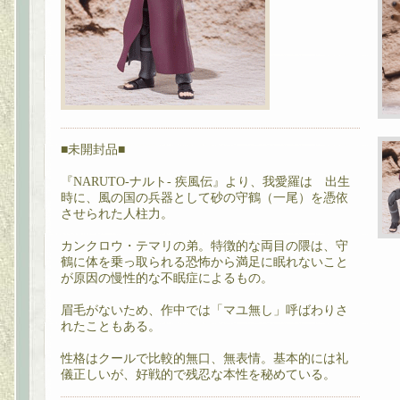
■未開封品■
『NARUTO-ナルト- 疾風伝』より、我愛羅は 出生
時に、風の国の兵器として砂の守鶴（一尾）を憑依
させられた人柱力。
カンクロウ・テマリの弟。特徴的な両目の隈は、守
鶴に体を乗っ取られる恐怖から満足に眠れないこと
が原因の慢性的な不眠症によるもの。
眉毛がないため、作中では「マユ無し」呼ばわりさ
れたこともある。
性格はクールで比較的無口、無表情。基本的には礼
儀正しいが、好戦的で残忍な本性を秘めている。