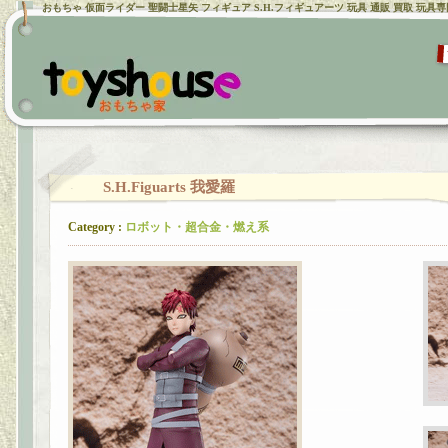
おもちゃ 仮面ライダー 聖闘士星矢 フィギュア S.H.フィギュアーツ 玩具 通販 買取 玩具
S.H.Figuarts 我愛羅
Category :
ロボット・超合金・燃え系